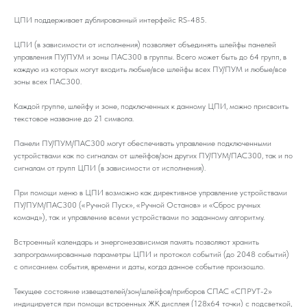
ЦПИ поддерживает дублированный интерфейс RS-485.
ЦПИ (в зависимости от исполнения) позволяет объединять шлейфы панелей
управления ПУ/ПУМ и зоны ПАС300 в группы. Всего может быть до 64 групп, в
каждую из которых могут входить любые/все шлейфы всех ПУ/ПУМ и любые/все
зоны всех ПАС300.
Каждой группе, шлейфу и зоне, подключенных к данному ЦПИ, можно присвоить
текстовое название до 21 символа.
Панели ПУ/ПУМ/ПАС300 могут обеспечивать управление подключенными
устройствами как по сигналам от шлейфов/зон других ПУ/ПУМ/ПАС300, так и по
сигналам от групп ЦПИ (в зависимости от исполнения).
При помощи меню в ЦПИ возможно как директивное управление устройствами
ПУ/ПУМ/ПАС300 («Ручной Пуск», «Ручной Останов» и «Сброс ручных
команд»), так и управление всеми устройствами по заданному алгоритму.
Встроенный календарь и энергонезависимая память позволяют хранить
запрограммированные параметры ЦПИ и протокол событий (до 2048 событий)
с описанием события, времени и даты, когда данное событие произошло.
Текущее состояние извещателей/зон/шлейфов/приборов СПАС «СПРУТ-2»
индицируется при помощи встроенных ЖК дисплея (128х64 точки) с подсветкой,