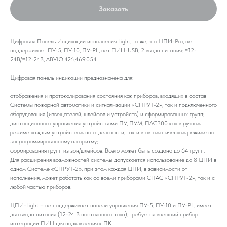
Заказать
Цифровая Панель Индикации исполнения Light, то же, что ЦПИ-Pro, не
поддерживает ПУ-5, ПУ-10, ПУ-PL, нет ПИН-USB, 2 ввода питания: =12-
24В/=12-24В, АВУЮ.426.469.054
Цифровая панель индикации предназначена для:
отображения и протоколирования состояния как приборов, входящих в состав
Системы пожарной автоматики и сигнализации «СПРУТ-2», так и подключенного
оборудования (извещателей, шлейфов и устройств) и сформированных групп;
дистанционного управления устройствами ПУ, ПУМ, ПАС300 как в ручном
режиме каждым устройством по отдельности, так и в автоматическом режиме по
запрограммированному алгоритму;
формирования групп из зон/шлейфов. Всего может быть создано до 64 групп.
Для расширения возможностей системы допускается использование до 8 ЦПИ в
одном Системе «СПРУТ-2», при этом каждая ЦПИ, в зависимости от
исполнения, может работать как со всеми приборами СПАС «СПРУТ-2», так и с
любой частью приборов.
ЦПИ-Light – не поддерживает панели управления ПУ-5, ПУ-10 и ПУ-PL, имеет
два ввода питания (12-24 В постоянного тока), требуется внешний прибор
интеграции ПИН для подключения к ПК.