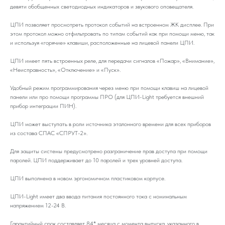
девяти обобщенных светодиодных индикаторов и звукового оповещателя.
ЦПИ позволяет просмотреть протокол событий на встроенном ЖК дисплее. При
этом протокол можно отфильтровать по типам событий как при помощи меню, так
и используя «горячие» клавиши, расположенные на лицевой панели ЦПИ.
ЦПИ имеет пять встроенных реле, для передачи сигналов «Пожар», «Внимание»,
«Неисправность», «Отключение» и «Пуск».
Удобный режим программирования через меню при помощи клавиш на лицевой
панели или про помощи программы ПРО (для ЦПИ-Light требуется внешний
прибор интеграции ПИН).
ЦПИ может выступать в роли источника эталонного времени для всех приборов
из состава СПАС «СПРУТ-2».
Для защиты системы предусмотрено разграничение прав доступа при помощи
паролей. ЦПИ поддерживает до 10 паролей и трех уровней доступа.
ЦПИ выполнена в новом эргономичном пластиковом корпусе.
ЦПИ-Light имеет два ввода питания постоянного тока с номинальным
напряжением 12-24 В.
Гарантийный срок составляет 84* месяца с момента выпуска, указанного в