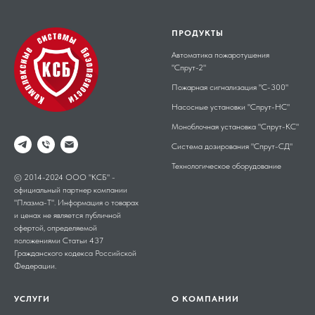
ПРОДУКТЫ
Автоматика пожаротушения
"Спрут-2"
Пожарная сигнализация "С-300"
Насосные установки "Спрут-НС"
Моноблочная установка "Спрут-КС"
Система дозирования "Спрут-СД"
Технологическое оборудование
© 2014-2024 ООО "КСБ" -
официальный партнер компании
"Плазма-Т". Информация о товарах
и ценах не является публичной
офертой, определяемой
положениями Статьи 437
Гражданского кодекса Российской
Федерации.
УСЛУГИ
О КОМПАНИИ