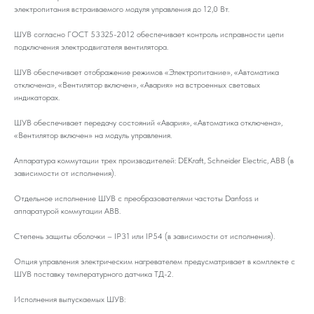
электропитания встраиваемого модуля управления до 12,0 Вт.
ШУВ согласно ГОСТ 53325-2012 обеспечивает контроль исправности цепи
подключения электродвигателя вентилятора.
ШУВ обеспечивает отображение режимов «Электропитание», «Автоматика
отключена», «Вентилятор включен», «Авария» на встроенных световых
индикаторах.
ШУВ обеспечивает передачу состояний «Авария», «Автоматика отключена»,
«Вентилятор включен» на модуль управления.
Аппаратура коммутации трех производителей: DEKraft, Schneider Electric, ABB (в
зависимости от исполнения).
Отдельное исполнение ШУВ с преобразователями частоты Danfoss и
аппаратурой коммутации ABB.
Степень защиты оболочки – IP31 или IP54 (в зависимости от исполнения).
Опция управления электрическим нагревателем предусматривает в комплекте с
ШУВ поставку температурного датчика ТД-2.
Исполнения выпускаемых ШУВ: