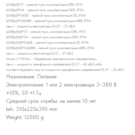
ШУВ/х/IP31 - прямой пуск, комплектация DEK, IP31
ШУВ/х/IP54 - прямой пуск, комплектация DEK, IP54
ШУВ/х/IP54/SE - прямой пуск, комплектация SE, IP54
ШУВ/х/IP54/ABB - прямой пуск, комплектация ABB, IP54
где х – мощность вентилятора (0,37 – 37 кВт)
ШУВ/х/М/IP31 - мягкий пуск, комплектация DEK, IP31
ШУВ/х/М/IP54 - мягкий пуск, комплектация DEK, IP54
ШУВ/х/М/IP54/SE - мягкий пуск, комплектация SE, IP54
ШУВ/х/М/IP54/ABB - мягкий пуск, комплектация ABB, IP54
где х – мощность вентилятора (5,5 – 37 кВт)
опция «+ТЭН/х» - Управление электрическим нагревателем,
где х – мощность трехфазного нагревателя (0,37 – 45 кВт) либо
соответствующего ему по мощности однофазного нагревателя (0,37 – 20 кВт)
Назначение: Питание
Электропитание: 1 или 2 электроввода 3~380 В
±10%, 50 ±1 Гц
Средний срок службы: не менее 10 лет
lwh: 310x220x395 mm
Weight: 12000 g