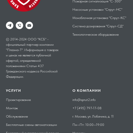
Пожарная сигнализация "С-300"
Насосные установки "Спрут-НС"
Моноблочная установка "Спрут-КС"
Система дозирования "Спрут-СД"
Технологическое оборудование
© 2014-2024 ООО "КСБ" -
официальный партнер компании
"Плазма-Т". Информация о товарах
и ценах не является публичной
офертой, определяемой
положениями Статьи 437
Гражданского кодекса Российской
Федерации.
УСЛУГИ
О КОМПАНИИ
Проектирование
info@sprut2.info
Монтаж
+7 (495) 797-17-08
Обслуживание
г. Москва, ул. Лобачика, д. 11
Бесплатные схемы автоматизации
Пн—Пт: 10:00—19:00
Бесплатный гидравлический расчет
Новости