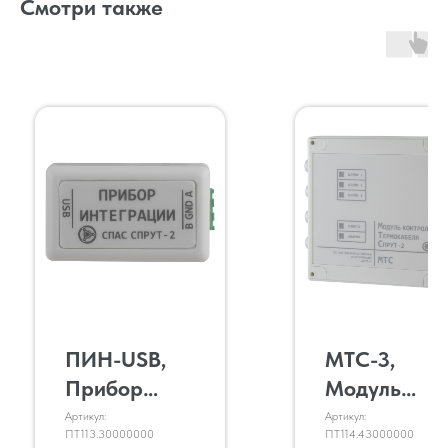
Смотри также
ПИН-USB,
МТС-3,
Прибор
Модуль
Интеграции
контроля
Артикул:
Артикул:
ПТ113.30000000
ПТ114.43000000
исполнения
термокабел