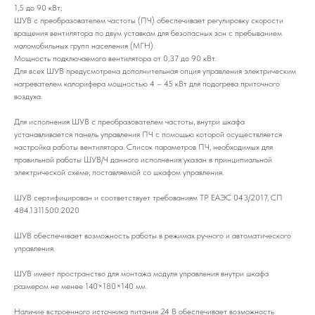
1,5 до 90 кВт;
ШУВ с преобразователем частоты (ПЧ) обеспечивает регулировку скорости
вращения вентилятора по двум уставкам для безопасных зон с пребыванием
маломобильных групп населения (МГН).
Мощность подключаемого вентилятора от 0,37 до 90 кВт.
Для всех ШУВ предусмотрена дополнительная опция управления электрическим
нагревателем калорифера мощностью 4 – 45 кВт для подогрева приточного
воздуха.
Для исполнения ШУВ с преобразователем частоты, внутри шкафа
устанавливается панель управления ПЧ с помощью которой осуществляется
настройка работы вентилятора. Список параметров ПЧ, необходимых для
правильной работы ШУВ/Ч данного исполнения указан в принципиальной
электрической схеме, поставляемой со шкафом управления.
ШУВ сертифицирован и соответствует требованиям ТР ЕАЭС 043/2017, СП
484.1311500.2020
ШУВ обеспечивает возможность работы в режимах ручного и автоматического
управления.
ШУВ имеет пространство для монтажа модуля управления внутри шкафа
размером не менее 140×180×140 мм.
Наличие встроенного источника питания 24 В обеспечивает возможность